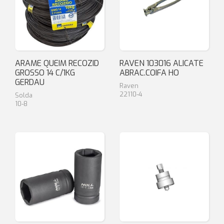
ARAME QUEIM RECOZID
RAVEN 103016 ALICATE
GROSSO 14 C/1KG
ABRAC.COIFA HO
GERDAU
Raven
22110-4
Solda
10-8