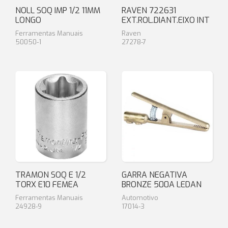
NOLL SOQ IMP 1/2 11MM
RAVEN 722631
LONGO
EXT.ROL.DIANT.EIXO INT
Ferramentas Manuais
Raven
50050-1
27278-7
TRAMON SOQ E 1/2
GARRA NEGATIVA
TORX E10 FEMEA
BRONZE 500A LEDAN
Ferramentas Manuais
Automotivo
24928-9
17014-3