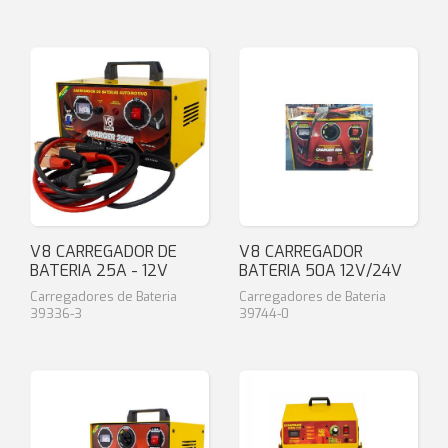
V8 CARREGADOR DE
V8 CARREGADOR
BATERIA 25A - 12V
BATERIA 50A 12V/24V
Carregadores de Bateria
Carregadores de Bateria
39336-3
39744-0