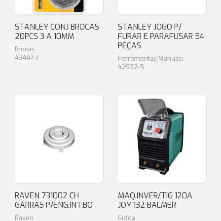
STANLEY CONJ BROCAS
STANLEY JOGO P/
20PCS 3 A 10MM
FURAR E PARAFUSAR 54
PEÇAS
Brocas
43447-7
Ferramentas Manuais
42932-5
RAVEN 731002 CH
MAQ.INVER/TIG 120A
GARRAS P/ENG.INT.BO
JOY 132 BALMER
Raven
Solda