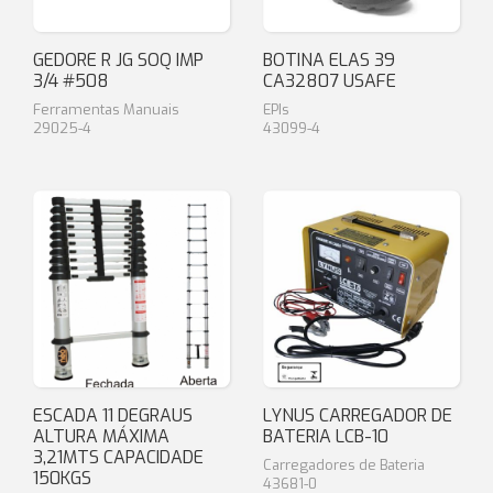
GEDORE R JG SOQ IMP
BOTINA ELAS 39
3/4 #508
CA32807 USAFE
Ferramentas Manuais
EPIs
29025-4
43099-4
ESCADA 11 DEGRAUS
LYNUS CARREGADOR DE
ALTURA MÁXIMA
BATERIA LCB-10
3,21MTS CAPACIDADE
Carregadores de Bateria
150KGS
43681-0