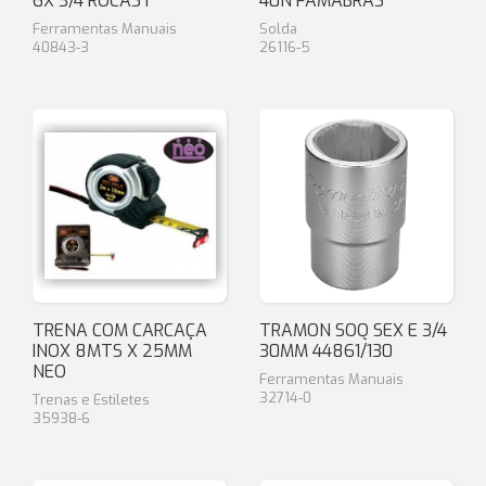
6X 3/4 ROCAST
40N FAMABRAS
Ferramentas Manuais
Solda
40843-3
26116-5
TRENA COM CARCAÇA
TRAMON SOQ SEX E 3/4
INOX 8MTS X 25MM
30MM 44861/130
NEO
Ferramentas Manuais
32714-0
Trenas e Estiletes
35938-6