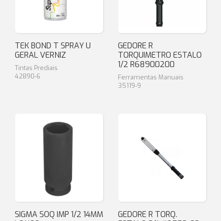
TEK BOND T SPRAY U
GEDORE R
GERAL VERNIZ
TORQUIMETRO ESTALO
1/2 R68900200
Tintas Prediais
42890-6
Ferramentas Manuais
35119-9
SIGMA SOQ IMP 1/2 14MM
GEDORE R TORQ.