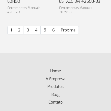
LONGO
ESTALO 3/4 #2550-33
Ferramentas Manuais
Ferramentas Manuais
42815-9
28295-2
1
2
3
4
5
6
Próxima
Home
(current)
A Empresa
Produtos
Blog
Contato