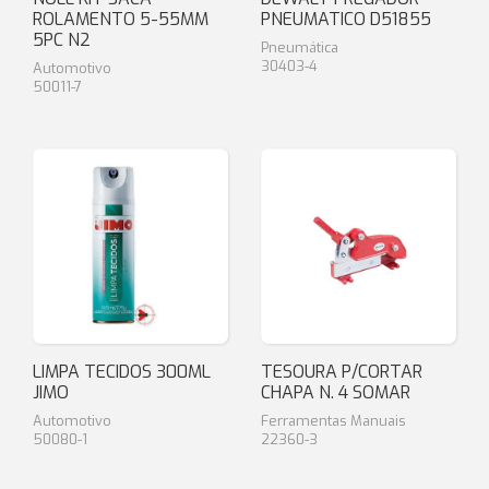
ROLAMENTO 5-55MM
PNEUMATICO D51855
5PC N2
Pneumática
30403-4
Automotivo
50011-7
LIMPA TECIDOS 300ML
TESOURA P/CORTAR
JIMO
CHAPA N. 4 SOMAR
Automotivo
Ferramentas Manuais
50080-1
22360-3