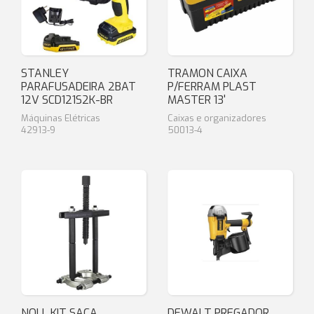
STANLEY
TRAMON CAIXA
PARAFUSADEIRA 2BAT
P/FERRAM PLAST
12V SCD121S2K-BR
MASTER 13'
Máquinas Elétricas
Caixas e organizadores
42913-9
50013-4
NOLL KIT SACA
DEWALT PREGADOR