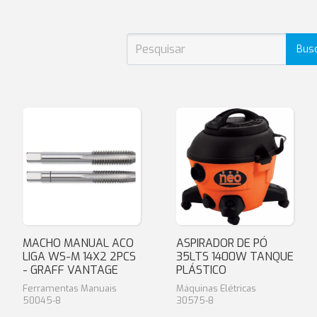
Bus
MACHO MANUAL ACO
ASPIRADOR DE PÓ
LIGA WS-M 14X2 2PCS
35LTS 1400W TANQUE
- GRAFF VANTAGE
PLÁSTICO
Ferramentas Manuais
Máquinas Elétricas
50045-8
30575-8