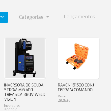
Lançamentos
Categorias
car
INVERSORA DE SOLDA
RAVEN 151500 CONJ
STROM MIG 400
FERRAM COMANDO
TRIFASICA 380V WELD
Raven
VISION
28253-7
Inversores
50039-6