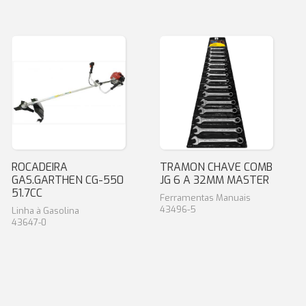
ROCADEIRA
TRAMON CHAVE COMB
GAS.GARTHEN CG-550
JG 6 A 32MM MASTER
51.7CC
Ferramentas Manuais
43496-5
Linha à Gasolina
43647-0