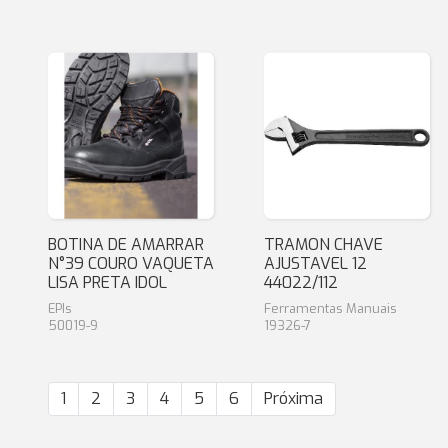
BOTINA DE AMARRAR
TRAMON CHAVE
N°39 COURO VAQUETA
AJUSTAVEL 12
LISA PRETA IDOL
44022/112
EPIs
Ferramentas Manuais
50019-9
19326-7
1
2
3
4
5
6
Próxima