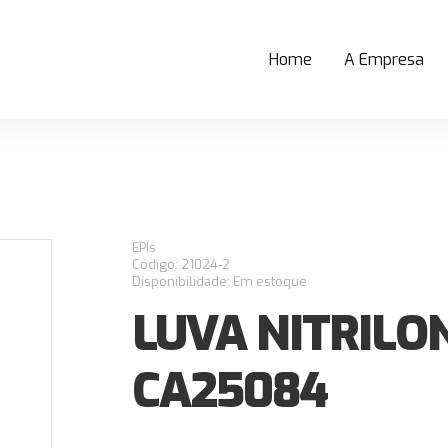
Home
A Empresa
(current)
EPIs
Código: 21024-2
Disponibilidade: Em estoque
LUVA NITRILO
CA25084