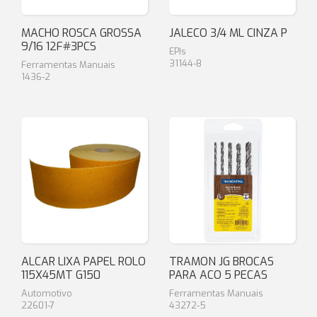
MACHO ROSCA GROSSA
JALECO 3/4 ML CINZA P
9/16 12F#3PCS
EPIs
31144-8
Ferramentas Manuais
1436-2
ALCAR LIXA PAPEL ROLO
TRAMON JG BROCAS
115X45MT G150
PARA ACO 5 PECAS
Automotivo
Ferramentas Manuais
22601-7
43272-5