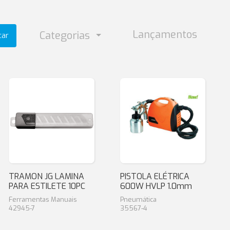
Lançamentos
Categorias
car
TRAMON JG LAMINA
PISTOLA ELÉTRICA
PARA ESTILETE 10PC
600W HVLP 1.0mm
Ferramentas Manuais
Pneumática
42945-7
35567-4