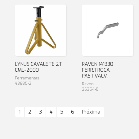
LYNUS CAVALETE 2T
RAVEN 141330
CML-2000
FERR.TROCA
PAST.VALV.
Ferramentas
43685-2
Raven
26354-0
1
2
3
4
5
6
Próxima