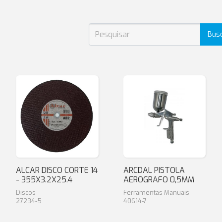
Bus
ALCAR DISCO CORTE 14
ARCDAL PISTOLA
- 355X3.2X25.4
AEROGRAFO 0,5MM
Discos
Ferramentas Manuais
27234-5
40614-7