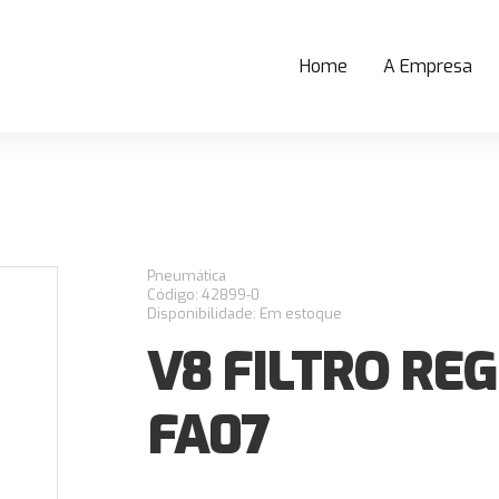
Home
A Empresa
(current)
Pneumática
Código: 42899-0
Disponibilidade: Em estoque
V8 FILTRO REG
FA07