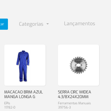
Lançamentos
Categorias
car
MACACAO BRIM AZUL
SERRA CIRC WIDEA
MANGA LONGA G
4.3/8X24X20MM
EPIs
Ferramentas Manuais
11782-0
39756-3