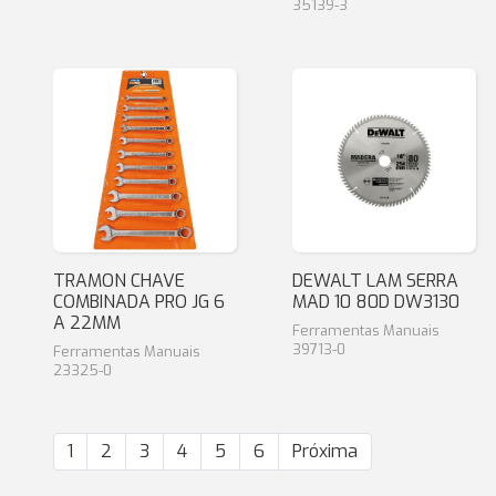
35139-3
TRAMON CHAVE
DEWALT LAM SERRA
COMBINADA PRO JG 6
MAD 10 80D DW3130
A 22MM
Ferramentas Manuais
39713-0
Ferramentas Manuais
23325-0
1
2
3
4
5
6
Próxima