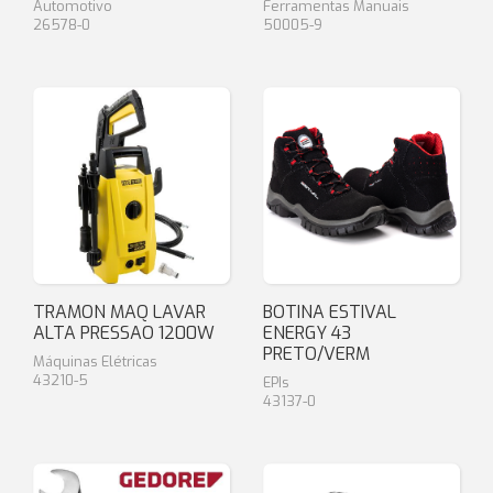
Automotivo
Ferramentas Manuais
26578-0
50005-9
TRAMON MAQ LAVAR
BOTINA ESTIVAL
ALTA PRESSAO 1200W
ENERGY 43
PRETO/VERM
Máquinas Elétricas
43210-5
EPIs
43137-0