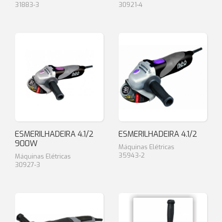
31883-3
30921-4
ESMERILHADEIRA 4.1/2
ESMERILHADEIRA 4.1/2
900W
Máquinas Elétricas
35943-2
Máquinas Elétricas
30927-3