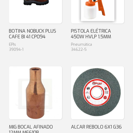
BOTINA NOBUCK PLUS
PISTOLA ELÉTRICA
CAFE BI 41 CP094
450W HVLP 1.5MM
EPIs
Pneumática
39094-1
34622-5
MIG BOCAL AFINADO
ALCAR REBOLO 6X1 G36
12MM ME610B