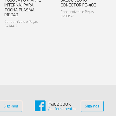
TUBO JATO (PARTE
BALMER EURO
INTERNA) PARA
CONECTOR PE-400
TOCHA PLASMA
Consumíveis e Peças
P10040
32805-7
Consumíveis e Peças
34744-2
Facebook
Siga-nos
Siga-nos
/sulferramentas