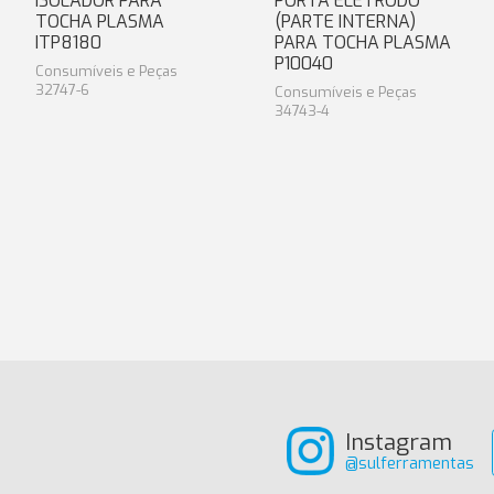
ISOLADOR PARA
PORTA ELETRODO
TOCHA PLASMA
(PARTE INTERNA)
ITP8180
PARA TOCHA PLASMA
P10040
Consumíveis e Peças
32747-6
Consumíveis e Peças
34743-4
Instagram
@sulferramentas