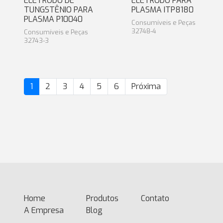
ELETRODO DE
ELETRODO PARA
TUNGSTÊNIO PARA
PLASMA ITP8180
PLASMA P10040
Consumíveis e Peças
32748-4
Consumíveis e Peças
32743-3
1
2
3
4
5
6
Próxima
Home
(current)
Produtos
Contato
A Empresa
Blog